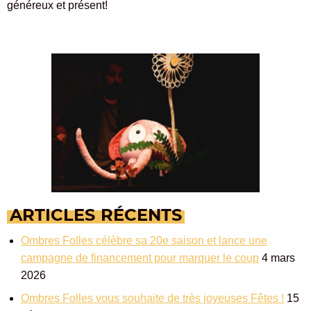
généreux et présent!
ARTICLES
RÉCENTS
Ombres Folles célèbre sa 20e saison et lance une
campagne de financement pour marquer le coup
4 mars
2026
Ombres Folles vous souhaite de très joyeuses Fêtes !
15