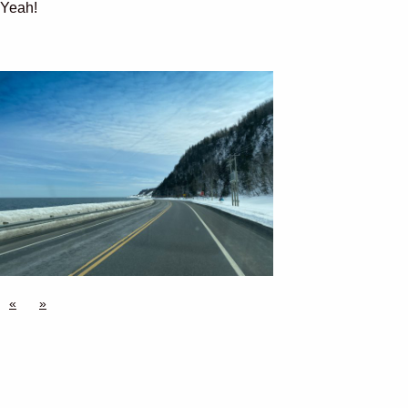
Yeah!
«
»